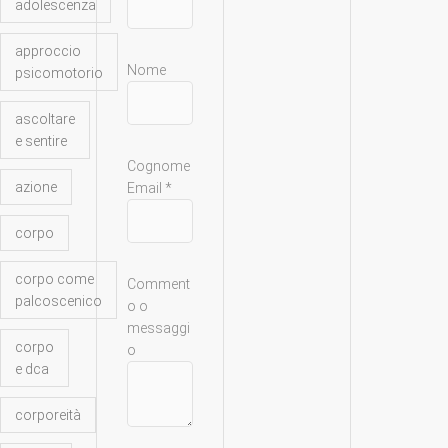
adolescenza
approccio
Nome
psicomotorio
ascoltare
e sentire
Cognome
azione
N
Email
*
o
m
corpo
e
C
corpo come
Comment
o
palcoscenico
o o
m
messaggi
m
corpo
o
e
e dca
n
t
corporeità
o