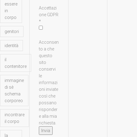
G
essere
D
Accettazi
in
P
one GDPR
corpo
R
*
genitori
Acconsen
identità
to a che
questo
il
sito
contenitore
conservi
le
immagine
informazi
di sè
oni inviate
schema
così che
corporeo
possano
risponder
incontrare
e alla mia
il corpo
richiesta.
Invia
la