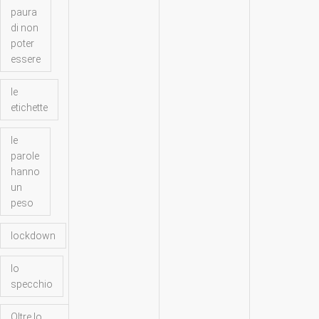
paura
di non
poter
essere
le
etichette
le
parole
hanno
un
peso
lockdown
lo
specchio
Oltre lo